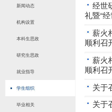
经世
新闻动态
场地预约
组织工作
实习实践
礼暨“经
对外交流
机构设置
教学成果
薪火
培养计划
本科生思政
推荐免试研究
顺利召
研究生思政
薪火
顺利召
就业指导
关于
学生组织
关于
毕业相关