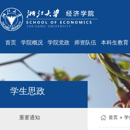
首页
学院概况
学院党政
师资队伍
本科生教育
学院简介
廉洁之窗
最新消息
最新消息
现任领导
会议通知
师资队伍
规章制度
组织结构
会议纪要
职称晋升
课表、校历
学科设置
学院发文
岗位聘任
主修专业确认
学生思政
办公指南
党务工作
人事培训
学籍管理
工会之声
博士后管理
教学与教务
重要通知
首页
学
银发风采
表格下载
毕业论文
平安学院
文件汇编
科研训练