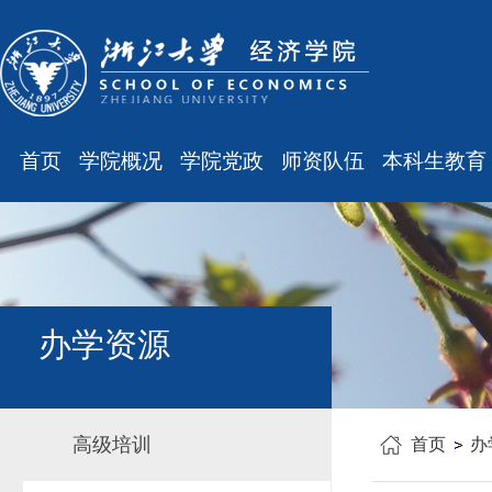
首页
学院概况
学院党政
师资队伍
本科生教育
学院简介
廉洁之窗
最新消息
最新消息
现任领导
会议通知
师资队伍
规章制度
组织结构
会议纪要
职称晋升
课表、校历
学科设置
学院发文
岗位聘任
主修专业确认
办学资源
办公指南
党务工作
人事培训
学籍管理
工会之声
博士后管理
教学与教务
高级培训
首页
办
银发风采
表格下载
毕业论文
平安学院
文件汇编
科研训练