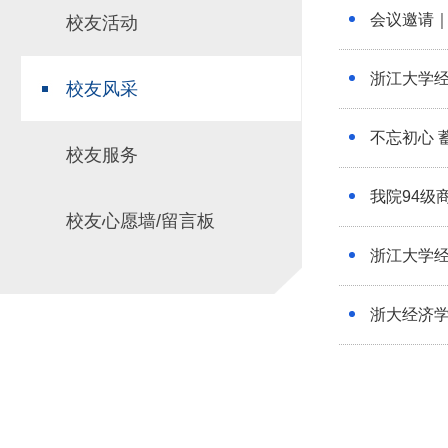
会议邀请
校友活动
场地预约
组织工作
实习实践
对外交流
浙江大学
校友风采
教学成果
培养计划
不忘初心 
校友服务
推荐免试研究
我院94级
校友心愿墙/留言板
浙江大学经
浙大经济学