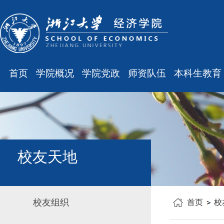
首页
学院概况
学院党政
师资队伍
本科生教育
学院简介
廉洁之窗
最新消息
最新消息
现任领导
会议通知
师资队伍
规章制度
组织结构
会议纪要
职称晋升
课表、校历
学科设置
学院发文
岗位聘任
主修专业确认
校友天地
办公指南
党务工作
人事培训
学籍管理
工会之声
博士后管理
教学与教务
校友组织
首页
校
银发风采
表格下载
毕业论文
平安学院
文件汇编
科研训练