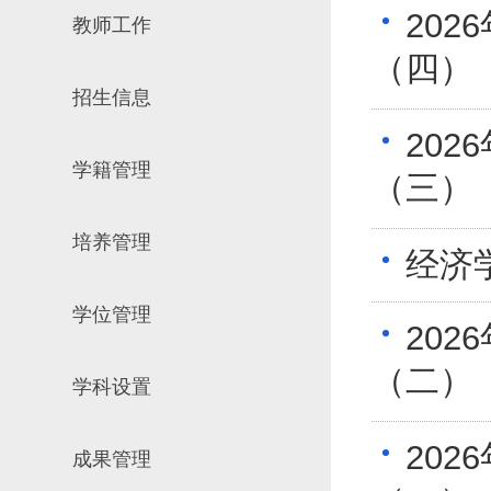
20
教师工作
场地预约
组织工作
实习实践
（四）
对外交流
招生信息
教学成果
20
培养计划
学籍管理
推荐免试研究
（三）
培养管理
经济
学位管理
20
（二）
学科设置
20
成果管理