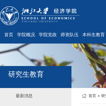
首页
学院概况
学院党政
师资队伍
本科生教育
学院简介
廉洁之窗
最新消息
最新消息
现任领导
会议通知
师资队伍
规章制度
组织结构
会议纪要
职称晋升
课表、校历
学科设置
学院发文
岗位聘任
主修专业确认
研究生教育
办公指南
党务工作
人事培训
学籍管理
工会之声
博士后管理
教学与教务
最新消息
首页
研
银发风采
表格下载
毕业论文
平安学院
文件汇编
科研训练