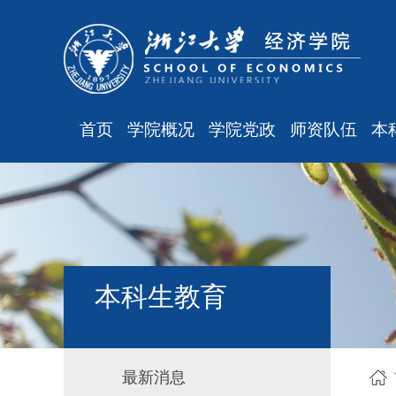
首页
学院概况
学院党政
师资队伍
本
学院简介
廉洁之窗
最新消息
现任领导
会议通知
师资队伍
组织结构
会议纪要
职称晋升
学科设置
学院发文
岗位聘任
主
本科生教育
办公指南
党务工作
人事培训
工会之声
博士后管理
银发风采
表格下载
最新消息
平安学院
文件汇编