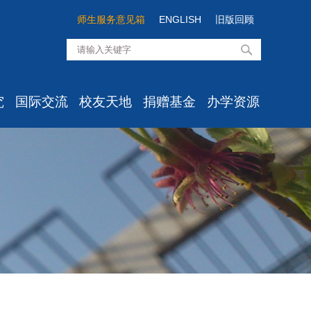
师生服务意见箱
ENGLISH
旧版回顾
究
国际交流
校友天地
捐赠基金
办学资源
知
最新消息
校友组织
经院基金介绍
高级培训
息
学生项目
校友活动
经院思想项目
资料室
心所
学术交流
校友风采
经院学者项目
实验中心
室
出国出境
校友服务
经院之光项目
目
国际学生
校友心愿墙/留言板
经院发展项目
点
办事流程
经院校友项目
文件汇编
国际化建设委员会