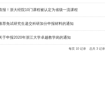
实习实践
博士生中期考核
喜报！浙大经院10门课程被认定为省级一流课程
对外交流
对外交流
教学成果
服务指南
推荐免试研究生递交科研加分申报材料的通知
培养计划
关于申报2020年浙江大学卓越教学岗的通知
荐免试研究生
每页
10
记录
总共
3
记