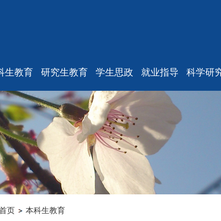
科生教育
研究生教育
学生思政
就业指导
科学研
最新消息
最新消息
重要通知
最新通
规章制度
教师工作
新闻动态
学术消
课表、校历
招生信息
机构设置
研究中
修专业确认
学籍管理
本科生思政
实验
学籍管理
培养管理
研究生思政
科研项
教学与教务
学位管理
就业指导
专家观
毕业论文
学科设置
学生组织
首页
本科生教育
科研训练
成果管理
毕业相关