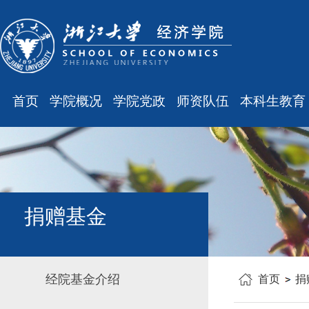
首页
学院概况
学院党政
师资队伍
本科生教育
学院简介
廉洁之窗
最新消息
最新消息
现任领导
会议通知
师资队伍
规章制度
组织结构
会议纪要
职称晋升
课表、校历
学科设置
学院发文
岗位聘任
主修专业确认
捐赠基金
办公指南
党务工作
人事培训
学籍管理
工会之声
博士后管理
教学与教务
经院基金介绍
首页
捐
银发风采
表格下载
毕业论文
平安学院
文件汇编
科研训练