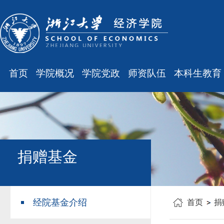
首页
学院概况
学院党政
师资队伍
本科生教育
学院简介
廉洁之窗
最新消息
最新消息
现任领导
会议通知
师资队伍
规章制度
组织结构
会议纪要
职称晋升
课表、校历
学科设置
学院发文
岗位聘任
主修专业确认
捐赠基金
办公指南
党务工作
人事培训
学籍管理
工会之声
博士后管理
教学与教务
经院基金介绍
首页
捐
银发风采
表格下载
毕业论文
平安学院
文件汇编
科研训练