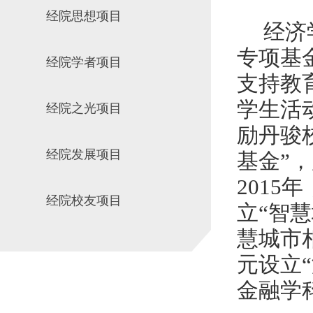
经院思想项目
场地预约
组织工作
实习实践
经济
对外交流
专项基
经院学者项目
教学成果
支持教
培养计划
学生活
经院之光项目
推荐免试研究
励丹骏
经院发展项目
基金”
2015
年
经院校友项目
立“智
慧城市
元设立
金融学