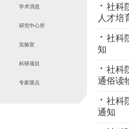
社科
学术消息
场地预约
组织工作
实习实践
人才培
对外交流
研究中心所
教学成果
社科
培养计划
实验室
推荐免试研究
知
科研项目
社科
通俗读
专家观点
社科
通知