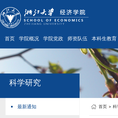
首页
学院概况
学院党政
师资队伍
本科生教育
学院简介
廉洁之窗
最新消息
最新消息
现任领导
会议通知
师资队伍
规章制度
组织结构
会议纪要
职称晋升
课表、校历
学科设置
学院发文
岗位聘任
主修专业确认
科学研究
办公指南
党务工作
人事培训
学籍管理
工会之声
博士后管理
教学与教务
最新通知
首页
科
银发风采
表格下载
毕业论文
平安学院
文件汇编
科研训练