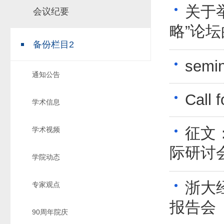
关于
会议纪要
场地预约
组织工作
实习实践
略”论
对外交流
备份栏目2
教学成果
semi
培养计划
通知公告
推荐免试研究
Call 
学术信息
征文
学术视频
际研讨
学院动态
浙大
专家观点
报告会
90周年院庆