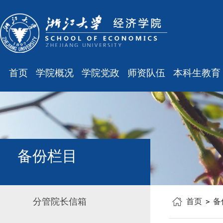
首页
学院概况
学院党政
师资队伍
本科生教育
学院简介
廉洁之窗
最新消息
最新消息
现任领导
会议通知
师资队伍
规章制度
组织结构
会议纪要
职称晋升
课表、校历
学科设置
学院发文
岗位聘任
主修专业确认
备份栏目
办公指南
党务工作
人事培训
学籍管理
工会之声
博士后管理
教学与教务
分管院长信箱
首页
备
银发风采
表格下载
毕业论文
平安学院
文件汇编
科研训练