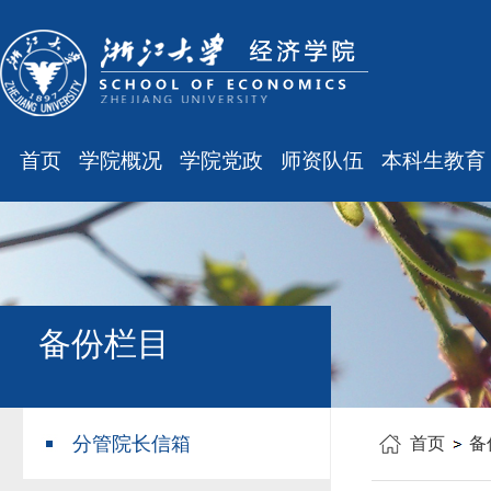
首页
学院概况
学院党政
师资队伍
本科生教育
学院简介
廉洁之窗
最新消息
最新消息
现任领导
会议通知
师资队伍
规章制度
组织结构
会议纪要
职称晋升
课表、校历
学科设置
学院发文
岗位聘任
主修专业确认
备份栏目
办公指南
党务工作
人事培训
学籍管理
工会之声
博士后管理
教学与教务
分管院长信箱
首页
备
银发风采
表格下载
毕业论文
平安学院
文件汇编
科研训练