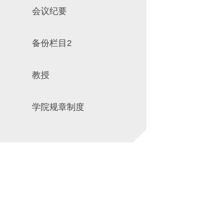
会议纪要
场地预约
组织工作
实习实践
对外交流
备份栏目2
教学成果
培养计划
教授
推荐免试研究
学院规章制度