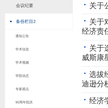
关于
会议纪要
场地预约
组织工作
实习实践
对外交流
关于
备份栏目2
教学成果
经济责
培养计划
通知公告
推荐免试研究
关于
学术信息
威斯康星
学术视频
选拔
学院动态
迪逊分
专家观点
经济
90周年院庆