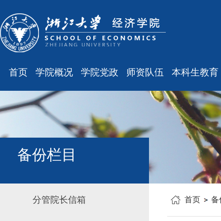
首页
学院概况
学院党政
师资队伍
本科生教育
学院简介
廉洁之窗
最新消息
最新消息
现任领导
会议通知
师资队伍
规章制度
组织结构
会议纪要
职称晋升
课表、校历
学科设置
学院发文
岗位聘任
主修专业确认
备份栏目
办公指南
党务工作
人事培训
学籍管理
工会之声
博士后管理
教学与教务
分管院长信箱
首页
备
银发风采
表格下载
毕业论文
平安学院
文件汇编
科研训练