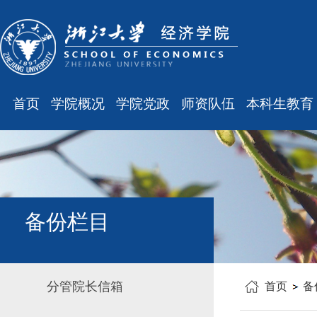
首页
学院概况
学院党政
师资队伍
本科生教育
学院简介
廉洁之窗
最新消息
最新消息
现任领导
会议通知
师资队伍
规章制度
组织结构
会议纪要
职称晋升
课表、校历
学科设置
学院发文
岗位聘任
主修专业确认
备份栏目
办公指南
党务工作
人事培训
学籍管理
工会之声
博士后管理
教学与教务
分管院长信箱
首页
备
银发风采
表格下载
毕业论文
平安学院
文件汇编
科研训练