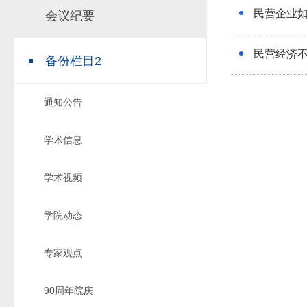
民营企业如
会议纪要
场地预约
组织工作
实习实践
对外交流
民营经济
备份栏目2
教学成果
培养计划
通知公告
推荐免试研究
学术信息
学术视频
学院动态
专家观点
90周年院庆