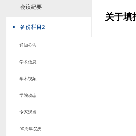
会议纪要
场地预约
组织工作
实习实践
关于填
对外交流
备份栏目2
教学成果
培养计划
通知公告
推荐免试研究
学术信息
学术视频
学院动态
专家观点
90周年院庆