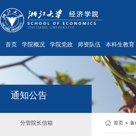
首页
学院概况
学院党政
师资队伍
本科生教育
学院简介
廉洁之窗
最新消息
最新消息
现任领导
会议通知
师资队伍
规章制度
组织结构
会议纪要
职称晋升
课表、校历
学科设置
学院发文
岗位聘任
主修专业确认
通知公告
办公指南
党务工作
人事培训
学籍管理
工会之声
博士后管理
教学与教务
分管院长信箱
首页
备
银发风采
表格下载
毕业论文
平安学院
文件汇编
科研训练