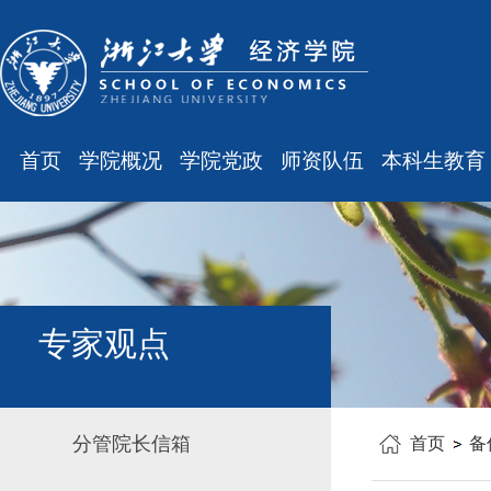
首页
学院概况
学院党政
师资队伍
本科生教育
学院简介
廉洁之窗
最新消息
最新消息
现任领导
会议通知
师资队伍
规章制度
组织结构
会议纪要
职称晋升
课表、校历
学科设置
学院发文
岗位聘任
主修专业确认
专家观点
办公指南
党务工作
人事培训
学籍管理
工会之声
博士后管理
教学与教务
分管院长信箱
首页
备
银发风采
表格下载
毕业论文
平安学院
文件汇编
科研训练