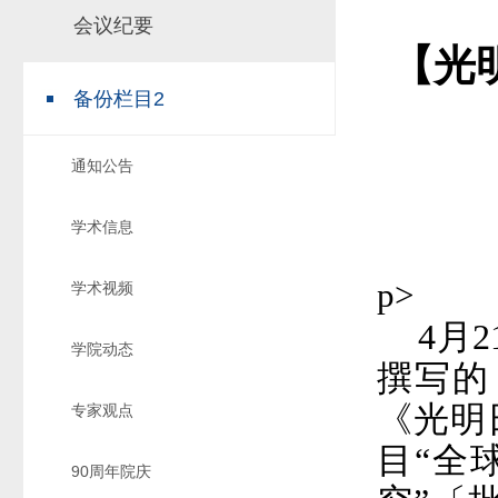
会议纪要
场地预约
组织工作
实习实践
【光
对外交流
备份栏目2
教学成果
培养计划
通知公告
推荐免试研究
学术信息
p>
学术视频
4
月
2
学院动态
撰写的
《光明
专家观点
目
“
全
90周年院庆