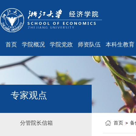
首页
学院概况
学院党政
师资队伍
本科生教育
学院简介
廉洁之窗
最新消息
最新消息
现任领导
会议通知
师资队伍
规章制度
组织结构
会议纪要
职称晋升
课表、校历
学科设置
学院发文
岗位聘任
主修专业确认
专家观点
办公指南
党务工作
人事培训
学籍管理
工会之声
博士后管理
教学与教务
分管院长信箱
首页
备
银发风采
表格下载
毕业论文
平安学院
文件汇编
科研训练