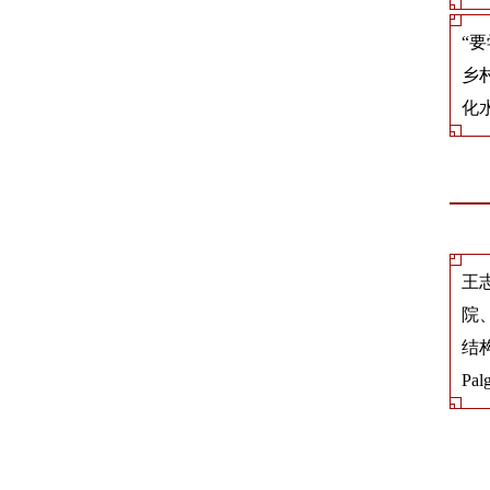
“
乡
化
王
院
结构
Pal