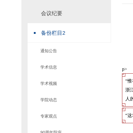
场地预约
组织工作
会议纪要
备份栏目2
推
通知公告
学术信息
p>
“
学术视频
浙
人
学院动态
“
专家观点
90周年院庆