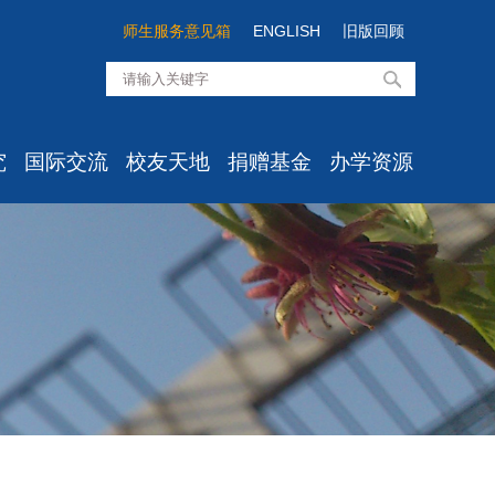
师生服务意见箱
ENGLISH
旧版回顾
究
国际交流
校友天地
捐赠基金
办学资源
知
最新消息
校友组织
经院基金介绍
高级培训
息
学生项目
校友活动
经院思想项目
资料室
心所
学术交流
校友风采
经院学者项目
实验中心
室
出国出境
校友服务
经院之光项目
目
国际学生
校友心愿墙/留言板
经院发展项目
点
办事流程
经院校友项目
文件汇编
国际化建设委员会