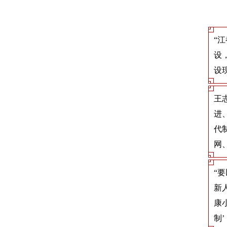
“
设
设
王
进
代
网
“
新
康
制