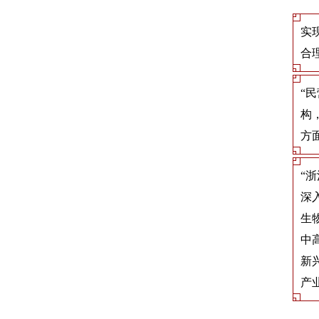
实
合
“
构
方
“
深
生
中
新
产