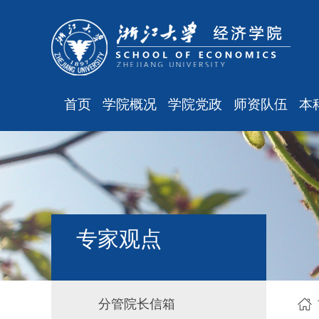
首页
学院概况
学院党政
师资队伍
本
学院简介
廉洁之窗
最新消息
现任领导
会议通知
师资队伍
组织结构
会议纪要
职称晋升
学科设置
学院发文
岗位聘任
主
专家观点
办公指南
党务工作
人事培训
工会之声
博士后管理
银发风采
表格下载
分管院长信箱
平安学院
文件汇编