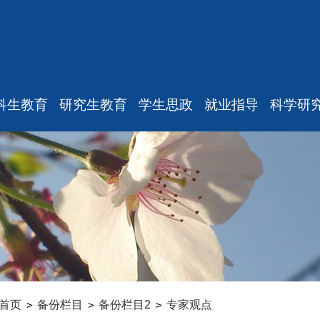
科生教育
研究生教育
学生思政
就业指导
科学研
最新消息
最新消息
重要通知
最新通
规章制度
教师工作
新闻动态
学术消
课表、校历
招生信息
机构设置
研究中
修专业确认
学籍管理
本科生思政
实验
学籍管理
培养管理
研究生思政
科研项
教学与教务
学位管理
就业指导
专家观
毕业论文
学科设置
学生组织
首页
备份栏目
备份栏目2
专家观点
科研训练
成果管理
毕业相关