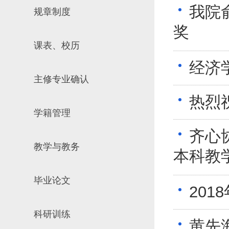
我院
规章制度
场地预约
组织工作
实习实践
奖
对外交流
课表、校历
教学成果
经济
培养计划
主修专业确认
推荐免试研究
热烈
学籍管理
齐心
教学与教务
本科教
毕业论文
20
科研训练
黄先