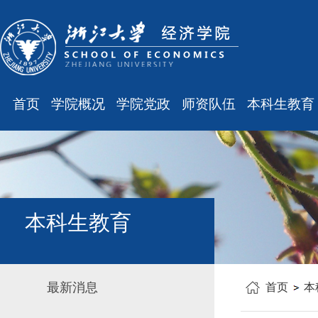
首页
学院概况
学院党政
师资队伍
本科生教育
学院简介
廉洁之窗
最新消息
最新消息
现任领导
会议通知
师资队伍
规章制度
组织结构
会议纪要
职称晋升
课表、校历
学科设置
学院发文
岗位聘任
主修专业确认
本科生教育
办公指南
党务工作
人事培训
学籍管理
工会之声
博士后管理
教学与教务
最新消息
首页
本
银发风采
表格下载
毕业论文
平安学院
文件汇编
科研训练