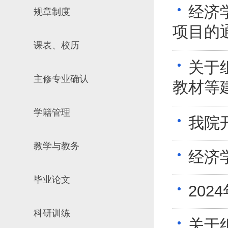
经济
规章制度
场地预约
组织工作
实习实践
项目的
对外交流
课表、校历
教学成果
关于
培养计划
主修专业确认
推荐免试研究
教材等
学籍管理
我院
教学与教务
经济
毕业论文
20
科研训练
关于