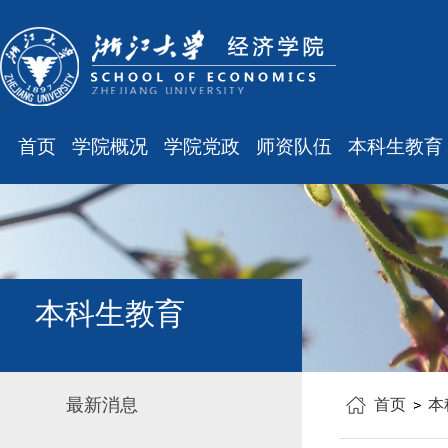
首页
学院概况
学院党政
师资队伍
本科生教育
学院简介
廉洁之窗
最新消息
最新消息
现任领导
会议通知
师资队伍
规章制度
组织结构
会议纪要
职称晋升
课表、校历
学科设置
学院发文
岗位聘任
主修专业确认
本科生教育
办公指南
党务工作
人事培训
学籍管理
工会之声
博士后管理
教学与教务
最新消息
首页
本
银发风采
表格下载
毕业论文
平安学院
文件汇编
科研训练