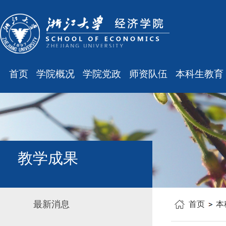
首页
学院概况
学院党政
师资队伍
本科生教育
学院简介
廉洁之窗
最新消息
最新消息
现任领导
会议通知
师资队伍
规章制度
组织结构
会议纪要
职称晋升
课表、校历
学科设置
学院发文
岗位聘任
主修专业确认
教学成果
办公指南
党务工作
人事培训
学籍管理
工会之声
博士后管理
教学与教务
最新消息
首页
本
银发风采
表格下载
毕业论文
平安学院
文件汇编
科研训练