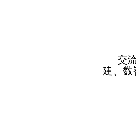
交
建、数