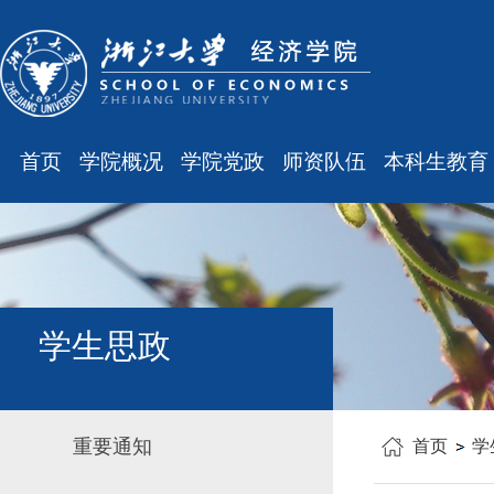
首页
学院概况
学院党政
师资队伍
本科生教育
学院简介
廉洁之窗
最新消息
最新消息
现任领导
会议通知
师资队伍
规章制度
组织结构
会议纪要
职称晋升
课表、校历
学科设置
学院发文
岗位聘任
主修专业确认
学生思政
办公指南
党务工作
人事培训
学籍管理
工会之声
博士后管理
教学与教务
重要通知
首页
学
银发风采
表格下载
毕业论文
平安学院
文件汇编
科研训练