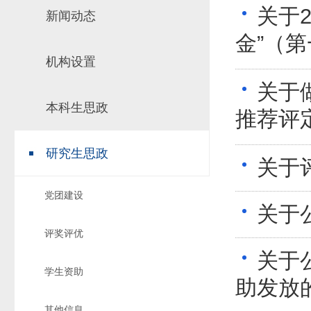
关于2
新闻动态
场地预约
组织工作
实习实践
金”（
对外交流
机构设置
教学成果
关于
培养计划
本科生思政
推荐免试研究
推荐评
研究生思政
关于
党团建设
关于
评奖评优
关于公
学生资助
助发放
其他信息