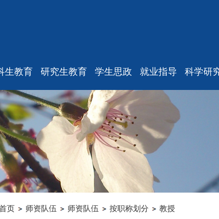
科生教育
研究生教育
学生思政
就业指导
科学研
最新消息
最新消息
重要通知
最新通
规章制度
教师工作
新闻动态
学术消
课表、校历
招生信息
机构设置
研究中
修专业确认
学籍管理
本科生思政
实验
学籍管理
培养管理
研究生思政
科研项
教学与教务
学位管理
就业指导
专家观
毕业论文
学科设置
学生组织
首页
师资队伍
师资队伍
按职称划分
教授
科研训练
成果管理
毕业相关