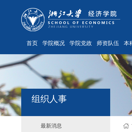
首页
学院概况
学院党政
师资队伍
本
学院简介
廉洁之窗
最新消息
现任领导
会议通知
师资队伍
组织结构
会议纪要
职称晋升
学科设置
学院发文
岗位聘任
主
组织人事
办公指南
党务工作
人事培训
工会之声
博士后管理
银发风采
表格下载
最新消息
平安学院
文件汇编