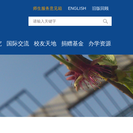
师生服务意见箱
ENGLISH
旧版回顾
究
国际交流
校友天地
捐赠基金
办学资源
知
最新消息
校友组织
经院基金介绍
高级培训
息
学生项目
校友活动
经院思想项目
资料室
心所
学术交流
校友风采
经院学者项目
实验中心
室
出国出境
校友服务
经院之光项目
目
国际学生
校友心愿墙/留言板
经院发展项目
点
办事流程
经院校友项目
文件汇编
国际化建设委员会