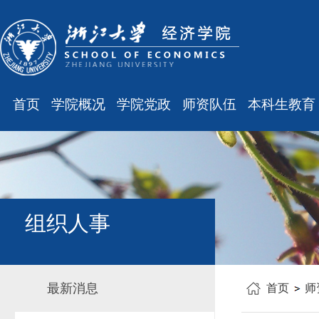
首页
学院概况
学院党政
师资队伍
本科生教育
学院简介
廉洁之窗
最新消息
最新消息
现任领导
会议通知
师资队伍
规章制度
组织结构
会议纪要
职称晋升
课表、校历
学科设置
学院发文
岗位聘任
主修专业确认
组织人事
办公指南
党务工作
人事培训
学籍管理
工会之声
博士后管理
教学与教务
最新消息
首页
师
银发风采
表格下载
毕业论文
平安学院
文件汇编
科研训练