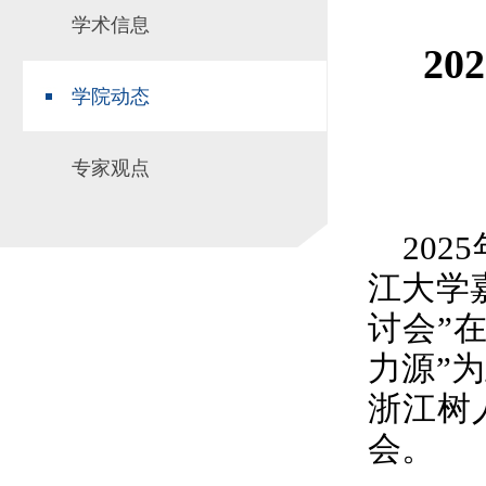
学术信息
场地预约
组织工作
实习实践
2
对外交流
学院动态
教学成果
培养计划
专家观点
推荐免试研究
20
江大学
讨会”
力源”
浙江树
会。