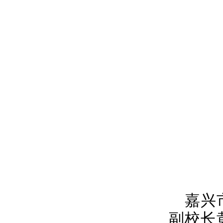
嘉兴
副校长