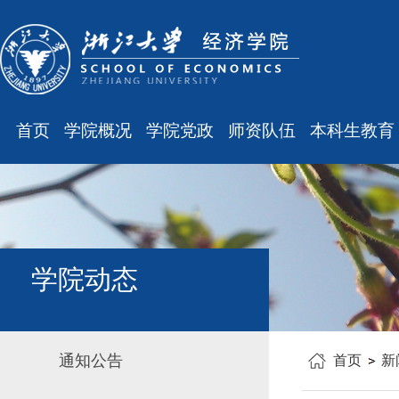
首页
学院概况
学院党政
师资队伍
本科生教育
学院简介
廉洁之窗
最新消息
最新消息
现任领导
会议通知
师资队伍
规章制度
组织结构
会议纪要
职称晋升
课表、校历
学科设置
学院发文
岗位聘任
主修专业确认
学院动态
办公指南
党务工作
人事培训
学籍管理
工会之声
博士后管理
教学与教务
通知公告
首页
新
银发风采
表格下载
毕业论文
平安学院
文件汇编
科研训练