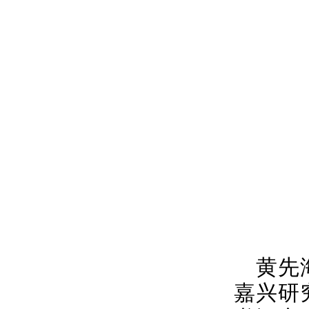
黄先
嘉兴研