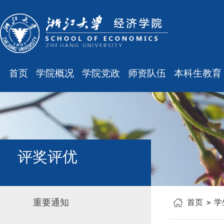
首页
学院概况
学院党政
师资队伍
本科生教育
学院简介
廉洁之窗
最新消息
最新消息
现任领导
会议通知
师资队伍
规章制度
组织结构
会议纪要
职称晋升
课表、校历
学科设置
学院发文
岗位聘任
主修专业确认
评奖评优
办公指南
党务工作
人事培训
学籍管理
工会之声
博士后管理
教学与教务
重要通知
首页
学
银发风采
表格下载
毕业论文
平安学院
文件汇编
科研训练