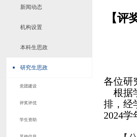
新闻动态
场地预约
组织工作
实习实践
【评奖
对外交流
机构设置
教学成果
培养计划
本科生思政
推荐免试研究
研究生思政
各位研
党团建设
根据
排，经
评奖评优
2024
学
学生资助
其他信息