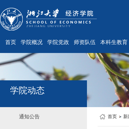
首页
学院概况
学院党政
师资队伍
本科生教育
学院简介
廉洁之窗
最新消息
最新消息
现任领导
会议通知
师资队伍
规章制度
组织结构
会议纪要
职称晋升
课表、校历
学科设置
学院发文
岗位聘任
主修专业确认
学院动态
办公指南
党务工作
人事培训
学籍管理
工会之声
博士后管理
教学与教务
通知公告
首页
新
银发风采
表格下载
毕业论文
平安学院
文件汇编
科研训练