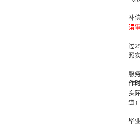
补
请
过
2
照
服
作
实
道
毕