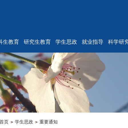
科生教育
研究生教育
学生思政
就业指导
科学研
最新消息
最新消息
重要通知
最新通
规章制度
教师工作
新闻动态
学术消
课表、校历
招生信息
机构设置
研究中
修专业确认
学籍管理
本科生思政
实验
学籍管理
培养管理
研究生思政
科研项
教学与教务
学位管理
就业指导
专家观
毕业论文
学科设置
学生组织
首页
学生思政
重要通知
科研训练
成果管理
毕业相关