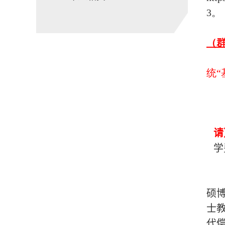
3
。
（
统
请
学
硕
士
代