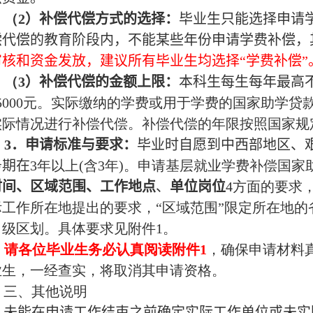
（
2
）补偿代偿方式的选择：
毕业生只能选择申请
偿代偿的教育阶段内，不能某些年份申请学费补偿，
审核和资金发放，建议所有毕业生均选择“学费补偿”
（
3
）补偿代偿的金额上限：
本科生每生每年最高
5000
元。实际缴纳的学费或用于学费的国家助学贷
实际情况进行补偿代偿。补偿代偿的年限按照国家规
3
．申请标准与要求：
毕业时自愿到中西部地区、
务期在
3
年以上
(
含
3
年
)
。申请基层就业学费补偿国家
时间、区域范围、工作地点
、
单位岗位
4
方面的要求，
际工作所在地提出的要求，“区域范围”限定所在地的
）级区划。具体要求见附件
1
。
请各位毕业生务必认真阅读附件
1
，确保申请材料
业生，一经查实，将取消其申请资格。
三、其他说明
未能在申请工作结束之前确定实际工作单位或未实