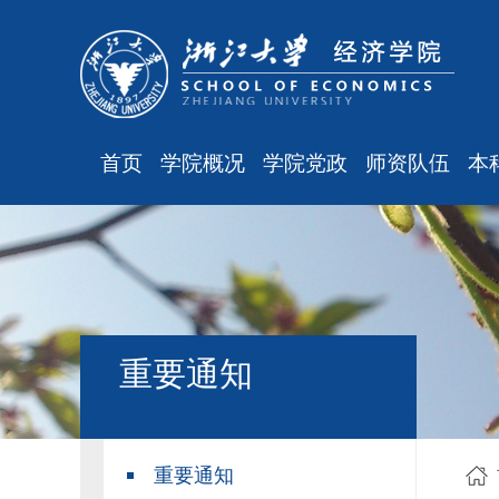
首页
学院概况
学院党政
师资队伍
本
学院简介
廉洁之窗
最新消息
现任领导
会议通知
师资队伍
组织结构
会议纪要
职称晋升
学科设置
学院发文
岗位聘任
主
重要通知
办公指南
党务工作
人事培训
工会之声
博士后管理
银发风采
表格下载
重要通知
平安学院
文件汇编