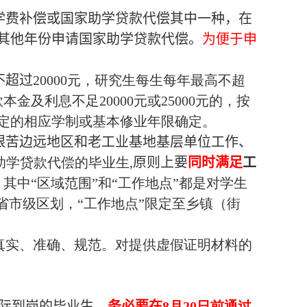
学费补偿或国家助学贷款代偿其中一种，在
其他年份申请国家助学贷款代偿。
为便于申
。
不超过
20000
元，研究生每生每年最高不超
款本金及利息不足
20000
元或
25000
元的，按
定的相应学制或基本修业年限确定。
艰苦边远地区和老工业基地基层单位工作、
助学贷款代偿的毕业生
,
原则上要
同时满足
工
其中“区域范围”和“工作地点”都是对学生
省市级区划，“工作地点”限定至乡镇（街
真实、准确、规范。对提供虚假证明材料的
际到岗的毕业生，
务必要在
8
月
20
日前通过