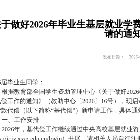
实习实践
博士生中期考核
对外交流
对外交流
关于做好2026年毕业生基层就业
教学成果
服务指南
请的通
培养计划
荐免试研究生
发布日期：
2026-
26届毕业生同学：
根据教育部全国学生资助管理中心《关于做好
2026
代偿工作的通知》（教助中心〔
2026
〕
16
号），现启
贷款代偿（以下简称“基代偿”）新申请工作，具体通
一、工作安排
2026
年，基代偿工作继续通过中央高校基层就业资
s://jcjy.xszz.edu.cn/login
）开展，请相关人员自行注