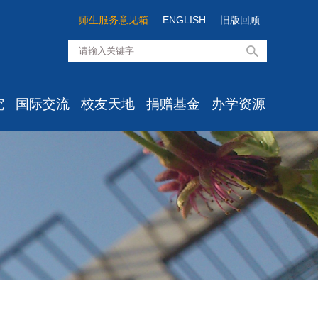
师生服务意见箱
ENGLISH
旧版回顾
究
国际交流
校友天地
捐赠基金
办学资源
知
最新消息
校友组织
经院基金介绍
高级培训
息
学生项目
校友活动
经院思想项目
资料室
心所
学术交流
校友风采
经院学者项目
实验中心
室
出国出境
校友服务
经院之光项目
目
国际学生
校友心愿墙/留言板
经院发展项目
点
办事流程
经院校友项目
文件汇编
国际化建设委员会