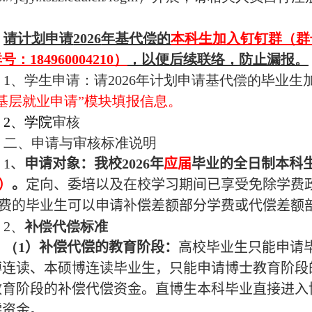
请计划申请
2026
年基代偿的
本科生加入钉钉群（群
群号：
184960004210
）
，以便后续联络，防止漏报。
1、学生申请：请
2026
年计划申请基代偿的毕业生
“基层就业申请”模块填报信息。
2、学院
审核
二、申请与审核标准说明
1、
申请对象：
我校
2026
年
应届
毕业的全日制本科
）
。
定向、委培以及在校学习期间已享受免除学费
费的毕业生可以申请补偿差额部分学费或代偿差额
2、
补偿代偿标准
（
1
）补偿代偿的教育阶段：
高校毕业生只能申请
博连读、本硕博连读毕业生，只能申请博士教育阶段
教育阶段的补偿代偿资金。直博生本科毕业直接进入
偿资金。