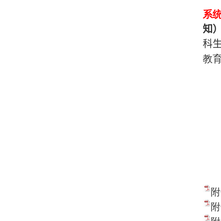
系
知
科
教
附
附