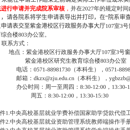
统进行申请并完成院系审核
，
并在
20
27
年的规定时间
）
，请各院系将学生申请表导出并打印，在“院系审
生申请表交至紫金港校区行政服务办事大厅
107
室
3
号
育综合楼
803
办公室。
联系方式：
地点：紫金港校区行政服务办事大厅
107
室
3
号
紫金港校区研究生教育综合楼
803
办公室
电话：
0571-88981730
（本科生），
0571-889
邮箱：
dkzx@zju.edu.cn
（本科生），
ygbzzb@
办公时间：周一至周四：
8:30-12:00
，
13:30-
周五：
8:30-12:00
，
13:30-15:30
件1.中央高校基层就业学费补偿国家助学贷款代偿工作
件2.中央高校基层就业资助管理系统教师端操作手册.