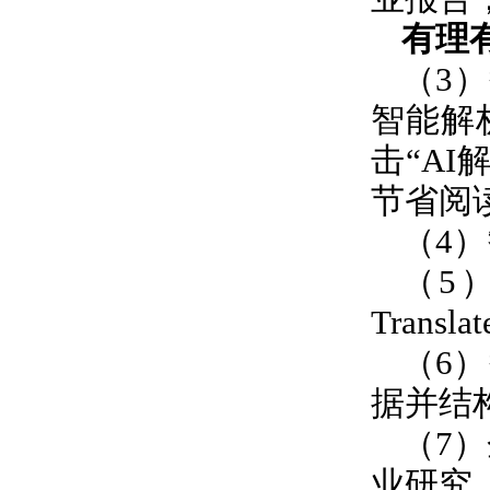
有理
（
3
）
智能解
击“
AI
节省阅
（
4
）
（
5
Translat
（
6
）
据并结
（
7
）
业研究