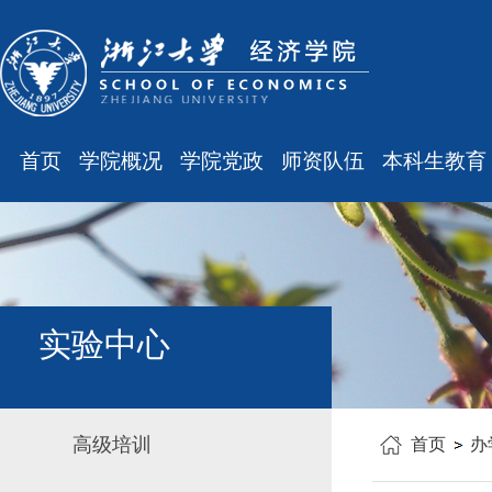
首页
学院概况
学院党政
师资队伍
本科生教育
学院简介
廉洁之窗
最新消息
最新消息
现任领导
会议通知
师资队伍
规章制度
组织结构
会议纪要
职称晋升
课表、校历
学科设置
学院发文
岗位聘任
主修专业确认
实验中心
办公指南
党务工作
人事培训
学籍管理
工会之声
博士后管理
教学与教务
高级培训
首页
办
银发风采
表格下载
毕业论文
平安学院
文件汇编
科研训练