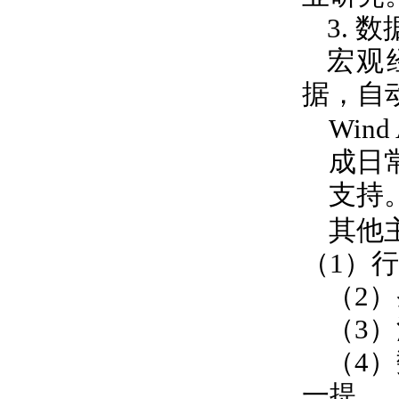
3.
数
宏观
据，自
Wind 
成日
支持
其他
（
1
）行
（
2
）
（
3
）
（
4
）
一提