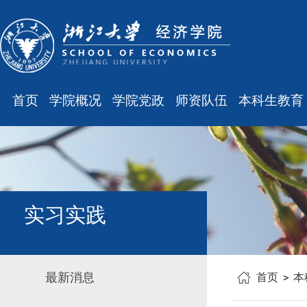
首页
学院概况
学院党政
师资队伍
本科生教育
学院简介
廉洁之窗
最新消息
最新消息
现任领导
会议通知
师资队伍
规章制度
组织结构
会议纪要
职称晋升
课表、校历
学科设置
学院发文
岗位聘任
主修专业确认
实习实践
办公指南
党务工作
人事培训
学籍管理
工会之声
博士后管理
教学与教务
最新消息
首页
本
银发风采
表格下载
毕业论文
平安学院
文件汇编
科研训练