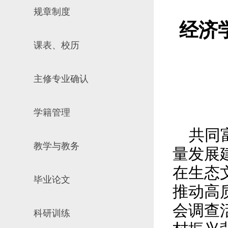
规章制度
场地预约
组织工作
实习实践
经济
对外交流
课表、校历
教学成果
培养计划
主修专业确认
推荐免试研究
学籍管理
共同富
教学与教务
量发展
在生态
毕业论文
推动高
会调查
科研训练