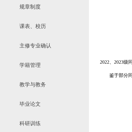
规章制度
场地预约
组织工作
实习实践
对外交流
课表、校历
教学成果
培养计划
主修专业确认
推荐免试研究
2022
、
2023
级
学籍管理
鉴于部分
教学与教务
毕业论文
科研训练