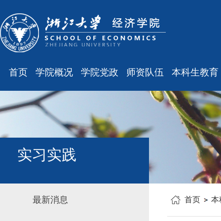
首页
学院概况
学院党政
师资队伍
本科生教育
学院简介
廉洁之窗
最新消息
最新消息
现任领导
会议通知
师资队伍
规章制度
组织结构
会议纪要
职称晋升
课表、校历
学科设置
学院发文
岗位聘任
主修专业确认
实习实践
办公指南
党务工作
人事培训
学籍管理
工会之声
博士后管理
教学与教务
最新消息
首页
本
银发风采
表格下载
毕业论文
平安学院
文件汇编
科研训练