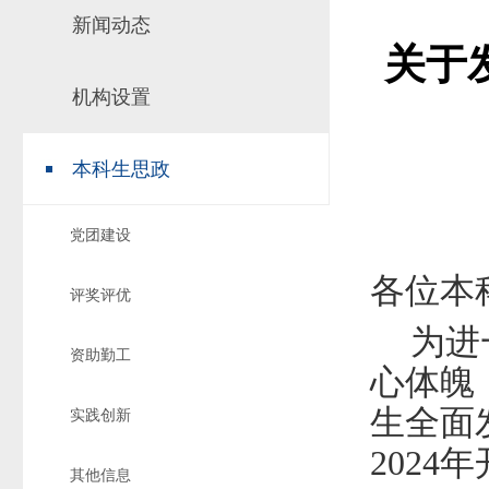
新闻动态
场地预约
组织工作
实习实践
关于
对外交流
机构设置
教学成果
培养计划
本科生思政
推荐免试研究
党团建设
各位本
评奖评优
为进
资助勤工
心体魄
生全面
实践创新
2024
年
其他信息