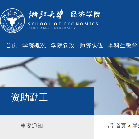
首页
学院概况
学院党政
师资队伍
本科生教育
学院简介
廉洁之窗
最新消息
最新消息
现任领导
会议通知
师资队伍
规章制度
组织结构
会议纪要
职称晋升
课表、校历
学科设置
学院发文
岗位聘任
主修专业确认
资助勤工
办公指南
党务工作
人事培训
学籍管理
工会之声
博士后管理
教学与教务
重要通知
首页
学
银发风采
表格下载
毕业论文
平安学院
文件汇编
科研训练