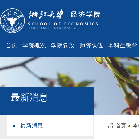
首页
学院概况
学院党政
师资队伍
本科生教育
学院简介
廉洁之窗
最新消息
最新消息
现任领导
会议通知
师资队伍
规章制度
组织结构
会议纪要
职称晋升
课表、校历
学科设置
学院发文
岗位聘任
主修专业确认
最新消息
办公指南
党务工作
人事培训
学籍管理
工会之声
博士后管理
教学与教务
最新消息
首页
本
银发风采
表格下载
毕业论文
平安学院
文件汇编
科研训练