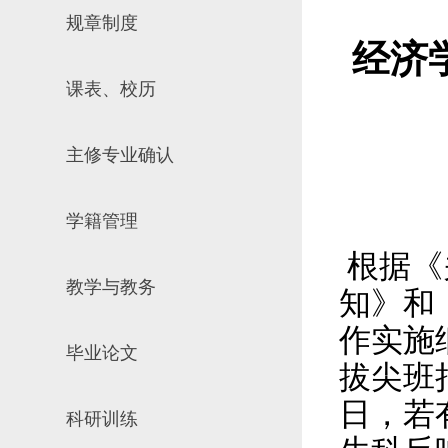
规章制度
场地预约
组织工作
实习实践
经济
对外交流
课表、校历
教学成果
培养计划
主修专业确认
推荐免试研究
学籍管理
根据《
教学与教务
知
》和
作实施
毕业论文
拔尖班
日，若
科研训练