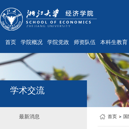
首页
学院概况
学院党政
师资队伍
本科生教育
学院简介
廉洁之窗
最新消息
最新消息
现任领导
会议通知
师资队伍
规章制度
组织结构
会议纪要
职称晋升
课表、校历
学科设置
学院发文
岗位聘任
主修专业确认
学术交流
办公指南
党务工作
人事培训
学籍管理
工会之声
博士后管理
教学与教务
最新消息
首页
国
银发风采
表格下载
毕业论文
平安学院
文件汇编
科研训练