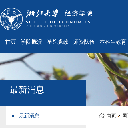
首页
学院概况
学院党政
师资队伍
本科生教育
学院简介
廉洁之窗
最新消息
最新消息
现任领导
会议通知
师资队伍
规章制度
组织结构
会议纪要
职称晋升
课表、校历
学科设置
学院发文
岗位聘任
主修专业确认
最新消息
办公指南
党务工作
人事培训
学籍管理
工会之声
博士后管理
教学与教务
最新消息
首页
国
银发风采
表格下载
毕业论文
平安学院
文件汇编
科研训练