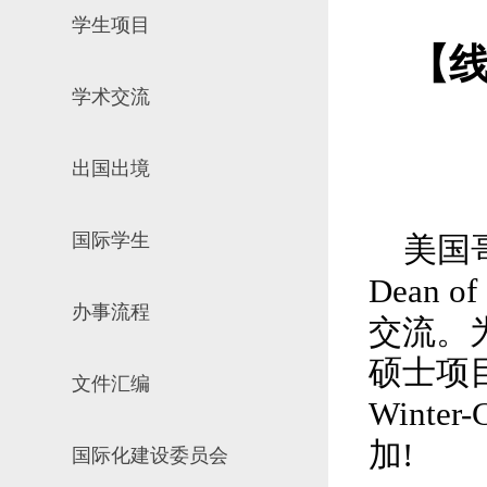
学生项目
场地预约
组织工作
实习实践
【线
对外交流
学术交流
教学成果
培养计划
出国出境
推荐免试研究
国际学生
美国
Dean of
办事流程
交流。
硕士项
文件汇编
Winter-
加
!
国际化建设委员会