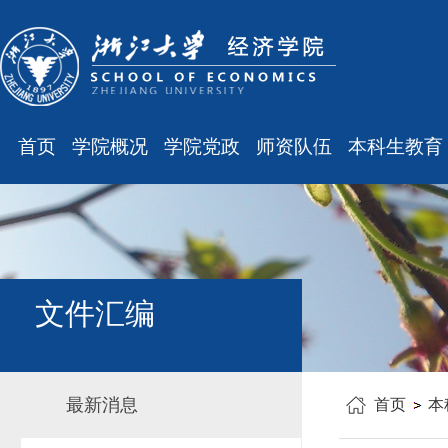
首页
学院概况
学院党政
师资队伍
本科生教育
学院简介
廉洁之窗
最新消息
最新消息
现任领导
会议通知
师资队伍
规章制度
组织结构
会议纪要
职称晋升
课表、校历
学科设置
学院发文
岗位聘任
主修专业确认
文件汇编
办公指南
党务工作
人事培训
学籍管理
工会之声
博士后管理
教学与教务
最新消息
首页
本
银发风采
表格下载
毕业论文
平安学院
文件汇编
科研训练