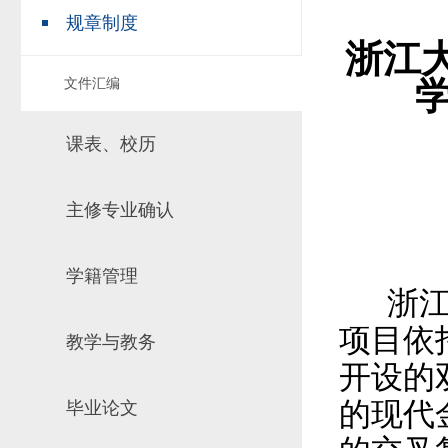
规章制度
场地预约
组织工作
实习实践
浙江
对外交流
文件汇编
教学成果
培养计划
课表、校历
推荐免试研究
主修专业确认
学籍管理
浙
项目依
教学与教务
开设的
的现代
毕业论文