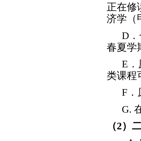
正在修
济学（
D
．
春夏学
E
．
类课程
F
．
G.
（
2
）