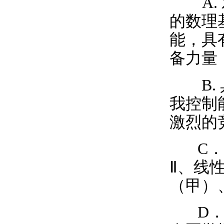
A.
的数理
能，具
备力量
B.
我控制
激烈的
C
．
Ⅱ、线
（甲）
D