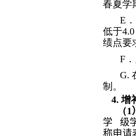
春夏学
E
．
低于
4.0
绩点要
F
．
G.
制。
4.
增
（
1
学 级
称申请