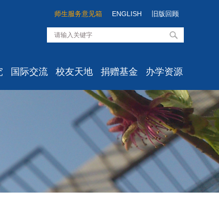
师生服务意见箱
ENGLISH
旧版回顾
究
国际交流
校友天地
捐赠基金
办学资源
知
最新消息
校友组织
经院基金介绍
高级培训
息
学生项目
校友活动
经院思想项目
资料室
心所
学术交流
校友风采
经院学者项目
实验中心
室
出国出境
校友服务
经院之光项目
目
国际学生
校友心愿墙/留言板
经院发展项目
点
办事流程
经院校友项目
文件汇编
国际化建设委员会