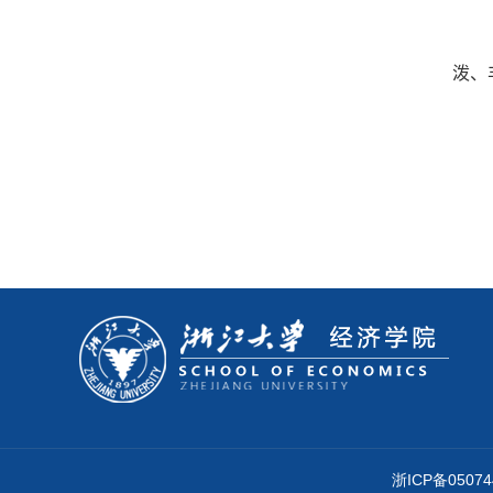
泼、
浙ICP备050744