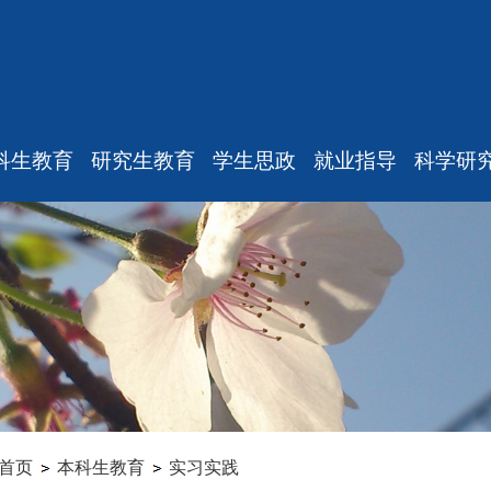
科生教育
研究生教育
学生思政
就业指导
科学研
最新消息
最新消息
重要通知
最新通
规章制度
教师工作
新闻动态
学术消
课表、校历
招生信息
机构设置
研究中
修专业确认
学籍管理
本科生思政
实验
学籍管理
培养管理
研究生思政
科研项
教学与教务
学位管理
就业指导
专家观
毕业论文
学科设置
学生组织
首页
本科生教育
实习实践
科研训练
成果管理
毕业相关