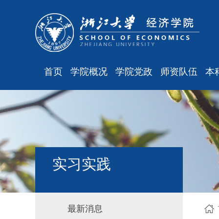
首页
学院概况
学院党政
师资队伍
本
学院简介
廉洁之窗
最新消息
现任领导
会议通知
师资队伍
组织结构
会议纪要
职称晋升
学科设置
学院发文
岗位聘任
主
实习实践
办公指南
党务工作
人事培训
工会之声
博士后管理
银发风采
表格下载
最新消息
平安学院
文件汇编