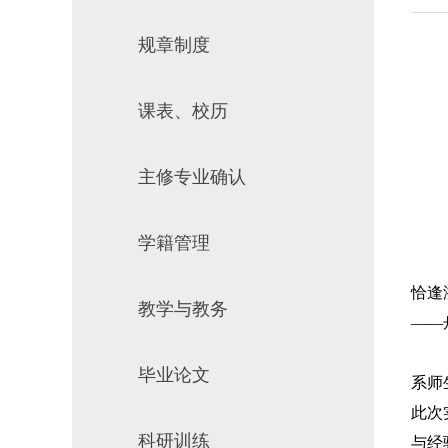
场地预约
组织工作
规章制度
课表、校历
推
主修专业确认
学籍管理
恰逢
教学与教务
——
毕业论文
系师
此次
科研训练
与经