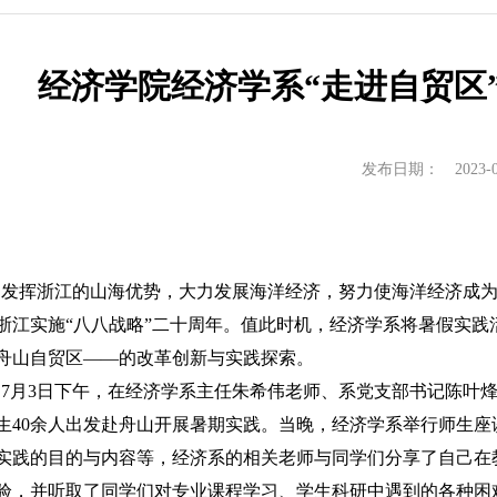
实习实践
博士生中期考核
对外交流
对外交流
经济学院经济学系“走进自贸区
教学成果
服务指南
培养计划
发布日期：
2023-
荐免试研究生
发挥浙江的山海优势，大力发展海洋经济，努力使海洋经济成为
浙江实施“八八战略”二十周年。值此时机，经济学系将暑假实
舟山自贸区——的改革创新与实践探索。
7
月
3
日下午，在经济学系主任朱希伟老师、系党支部书记陈叶
生
40
余人出发赴舟山开展暑期实践。当晚，经济学系举行师生座
实践的目的与内容等，经济系的相关老师与同学们分享了自己在
验，并听取了同学们对专业课程学习、学生科研中遇到的各种困