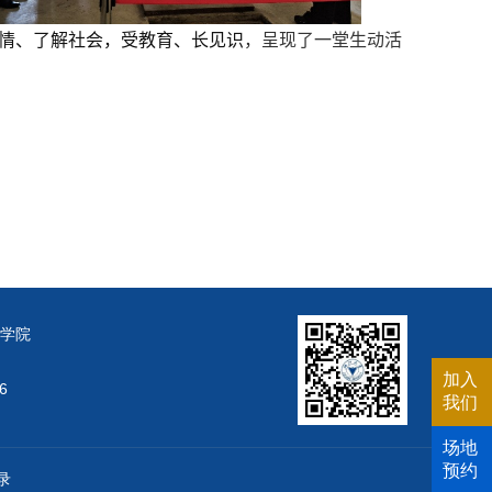
情、了解社会，受教育、长见识
，呈现了一堂生动活
学院
加入
6
我们
场地
预约
录