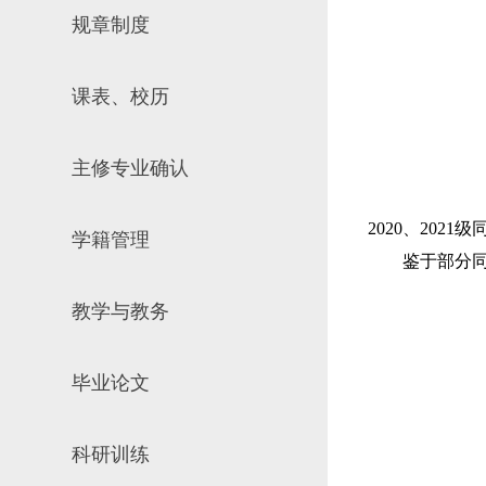
规章制度
场地预约
组织工作
实习实践
对外交流
课表、校历
教学成果
培养计划
主修专业确认
推荐免试研究
2020
、
2021
级
学籍管理
鉴于部分
教学与教务
毕业论文
科研训练