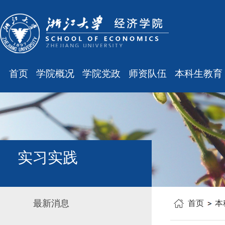
首页
学院概况
学院党政
师资队伍
本科生教育
学院简介
廉洁之窗
最新消息
最新消息
现任领导
会议通知
师资队伍
规章制度
组织结构
会议纪要
职称晋升
课表、校历
学科设置
学院发文
岗位聘任
主修专业确认
实习实践
办公指南
党务工作
人事培训
学籍管理
工会之声
博士后管理
教学与教务
最新消息
首页
本
银发风采
表格下载
毕业论文
平安学院
文件汇编
科研训练