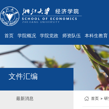
首页
学院概况
学院党政
师资队伍
本科生教育
学院简介
廉洁之窗
最新消息
最新消息
现任领导
会议通知
师资队伍
规章制度
组织结构
会议纪要
职称晋升
课表、校历
学科设置
学院发文
岗位聘任
主修专业确认
文件汇编
办公指南
党务工作
人事培训
学籍管理
工会之声
博士后管理
教学与教务
最新消息
首页
研
银发风采
表格下载
毕业论文
平安学院
文件汇编
科研训练