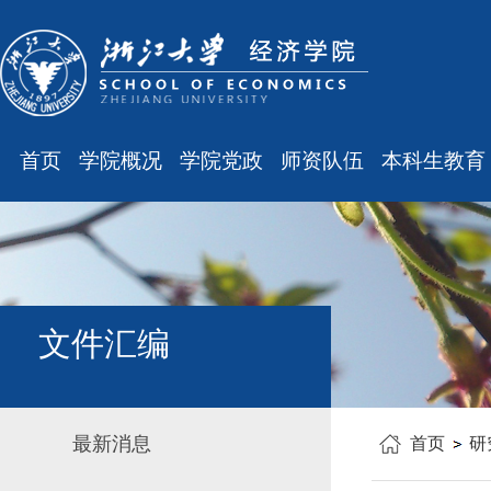
首页
学院概况
学院党政
师资队伍
本科生教育
学院简介
廉洁之窗
最新消息
最新消息
现任领导
会议通知
师资队伍
规章制度
组织结构
会议纪要
职称晋升
课表、校历
学科设置
学院发文
岗位聘任
主修专业确认
文件汇编
办公指南
党务工作
人事培训
学籍管理
工会之声
博士后管理
教学与教务
最新消息
首页
研
银发风采
表格下载
毕业论文
平安学院
文件汇编
科研训练