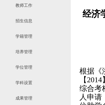
教师工作
场地预约
组织工作
实习实践
经济
对外交流
招生信息
教学成果
培养计划
学籍管理
推荐免试研究
培养管理
学位管理
根据《
【
2014
学科设置
综合考
人申请
成果管理