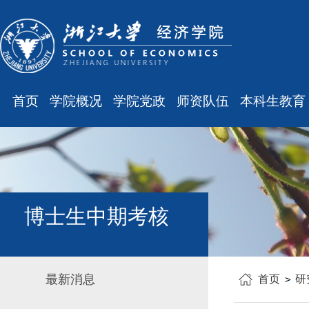
首页
学院概况
学院党政
师资队伍
本科生教育
学院简介
廉洁之窗
最新消息
最新消息
现任领导
会议通知
师资队伍
规章制度
组织结构
会议纪要
职称晋升
课表、校历
学科设置
学院发文
岗位聘任
主修专业确认
博士生中期考核
办公指南
党务工作
人事培训
学籍管理
工会之声
博士后管理
教学与教务
最新消息
首页
研
银发风采
表格下载
毕业论文
平安学院
文件汇编
科研训练