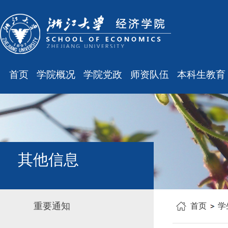
首页
学院概况
学院党政
师资队伍
本科生教育
学院简介
廉洁之窗
最新消息
最新消息
现任领导
会议通知
师资队伍
规章制度
组织结构
会议纪要
职称晋升
课表、校历
学科设置
学院发文
岗位聘任
主修专业确认
其他信息
办公指南
党务工作
人事培训
学籍管理
工会之声
博士后管理
教学与教务
重要通知
首页
学
银发风采
表格下载
毕业论文
平安学院
文件汇编
科研训练