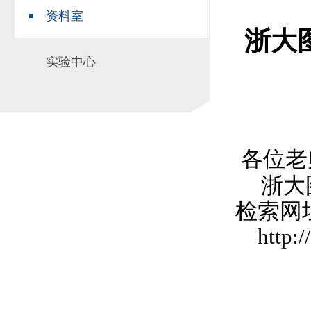
资料室
场地预约
组织工作
实习实践
浙大
对外交流
实验中心
教学成果
培养计划
推荐免试研究
各位老
浙大
检索网
http: