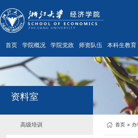
首页
学院概况
学院党政
师资队伍
本科生教育
学院简介
廉洁之窗
最新消息
最新消息
现任领导
会议通知
师资队伍
规章制度
组织结构
会议纪要
职称晋升
课表、校历
学科设置
学院发文
岗位聘任
主修专业确认
资料室
办公指南
党务工作
人事培训
学籍管理
工会之声
博士后管理
教学与教务
高级培训
首页
办
银发风采
表格下载
毕业论文
平安学院
文件汇编
科研训练