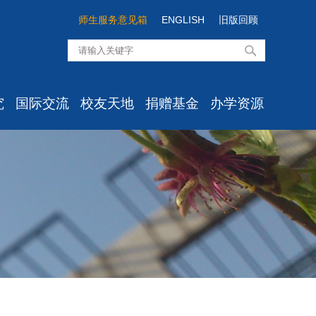
师生服务意见箱
ENGLISH
旧版回顾
究
国际交流
校友天地
捐赠基金
办学资源
知
最新消息
校友组织
经院基金介绍
高级培训
息
学生项目
校友活动
经院思想项目
资料室
心所
学术交流
校友风采
经院学者项目
实验中心
室
出国出境
校友服务
经院之光项目
目
国际学生
校友心愿墙/留言板
经院发展项目
点
办事流程
经院校友项目
文件汇编
国际化建设委员会