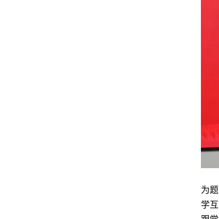
为题
学互