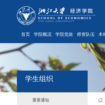
首页
学院概况
学院党政
师资队伍
本
学院简介
廉洁之窗
最新消息
现任领导
会议通知
师资队伍
组织结构
会议纪要
职称晋升
学科设置
学院发文
岗位聘任
主
学生组织
办公指南
党务工作
人事培训
工会之声
博士后管理
银发风采
表格下载
重要通知
平安学院
文件汇编