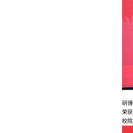
研博
荣获
校院