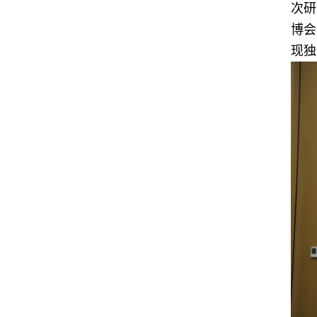
次研
博会
现独