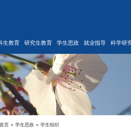
科生教育
研究生教育
学生思政
就业指导
科学研
最新消息
最新消息
重要通知
最新通
规章制度
教师工作
新闻动态
学术消
课表、校历
招生信息
机构设置
研究中
修专业确认
学籍管理
本科生思政
实验
学籍管理
培养管理
研究生思政
科研项
教学与教务
学位管理
就业指导
专家观
毕业论文
学科设置
学生组织
首页
学生思政
学生组织
科研训练
成果管理
毕业相关