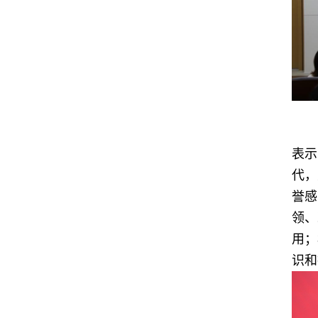
表示
代，
誉感
领、
用；
识和